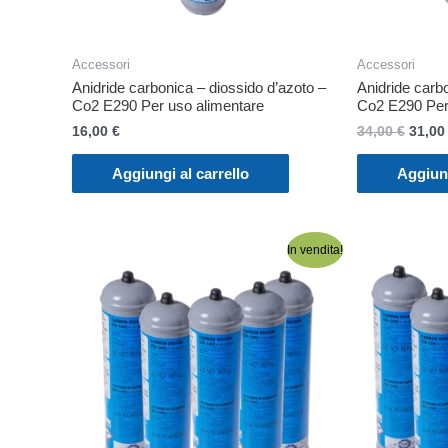
Accessori
Accessori
Anidride carbonica – diossido d’azoto –
Anidride carbo
Co2 E290 Per uso alimentare
Co2 E290 Per 
Il
16,00
€
34,00
€
31,0
prezz
origin
Aggiungi al carrello
Aggiung
era:
34,00 
In vendita!