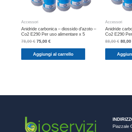
Accessori
Accessori
Anidride carbonica – diossido d’azoto –
Anidride carbo
Co2 E290 Per uso alimentare x 5
Co2 E290 Per 
Il
Il
Il
78,00
€
75,00
€
88,00
€
80,0
prezzo
prezzo
prezz
originale
attuale
origin
Aggiungi al carrello
Aggiung
era:
è:
era:
78,00 €.
75,00 €.
88,00 
INDIRIZ
Piazzale 