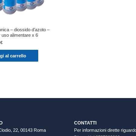
nica – diossido d’azoto –
uso alimentare x 6
Il
0
€
o
prezzo
ale
attuale
i al carrello
è:
€.
80,00 €.
ZO
CONTATTI
Clodio, 22, 00143 Roma
Per informazioni dirette riguardo