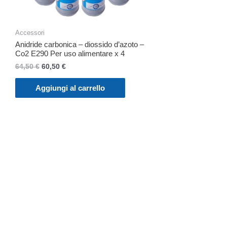
Accessori
Anidride carbonica – diossido d’azoto –
Co2 E290 Per uso alimentare x 4
Il
Il
64,50
€
60,50
€
prezzo
prezzo
originale
attuale
Aggiungi al carrello
era:
è:
64,50 €.
60,50 €.