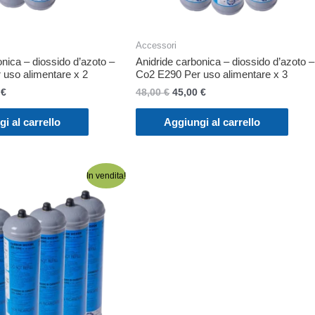
Accessori
nica – diossido d’azoto –
Anidride carbonica – diossido d’azoto –
uso alimentare x 2
Co2 E290 Per uso alimentare x 3
Il
Il
Il
0
€
48,00
€
45,00
€
o
prezzo
prezzo
prezzo
ale
attuale
originale
attuale
i al carrello
Aggiungi al carrello
è:
era:
è:
€.
31,00 €.
48,00 €.
45,00 €.
In vendita!