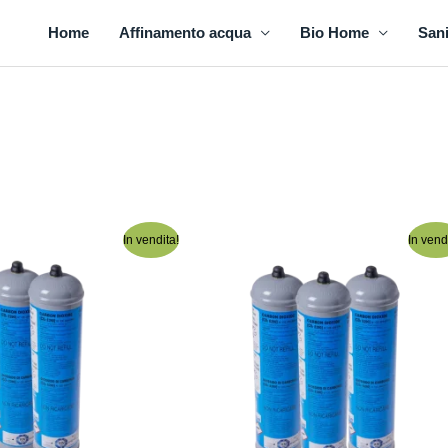
Home
Affinamento acqua
Bio Home
Sani
In vendita!
In vend