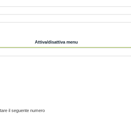
Attiva/disattiva menu
 sulla privacy.
attare il seguente numero