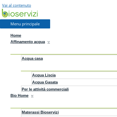
Vai al contenuto
I nostri contatti
Menu principale
Home
Puoi scriverci per ave
Affinamento acqua
Informazioni
Acqua casa
Desideri scoprire il Dispositivo più adatto alle tue esigenze e conosc
Contattaci tramite il modulo sottostante senza impegno
Acqua Liscia
Acqua Gasata
Per le attività commerciali
Bio Home
Materassi Bioservizi