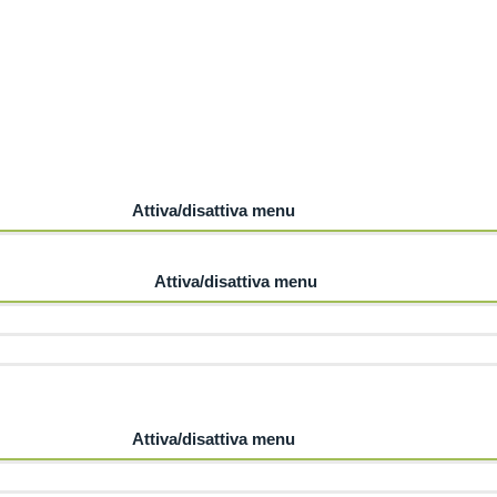
Siamo sempre a disposizione di tutti i nostri clienti.
re maggiori informazioni riguardo i nostri prodotti o per con
Attiva/disattiva menu
ere i nostri pacchetti?
Attiva/disattiva menu
Attiva/disattiva menu