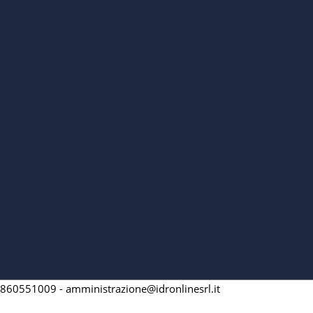
 15860551009 - amministrazione@idronlinesrl.it