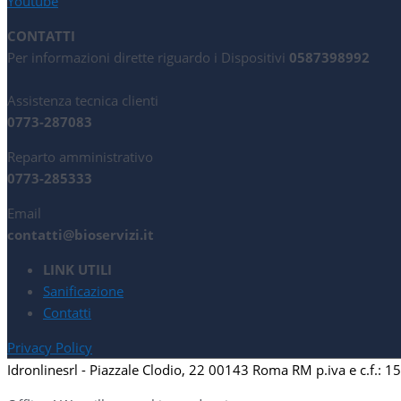
Youtube
CONTATTI
Per informazioni dirette riguardo i Dispositivi
0587398992
Assistenza tecnica clienti
0773-287083
Reparto amministrativo
0773-285333
Email
contatti@bioservizi.it
LINK UTILI
Sanificazione
Contatti
Privacy Policy
Idronlinesrl - Piazzale Clodio, 22 00143 Roma RM p.iva e c.f.: