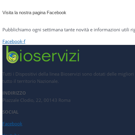
Visita la nostra pagina Facebook
Pubblichiamo ogni settimana tante novità e informazioni utili rig
Facebook-f
Tutti i Dispositivi della linea Bioservizi sono dotati delle migli
tutto il territorio Nazionale.
INDIRIZZO
Piazzale Clodio, 22, 00143 Roma
SOCIAL
Facebook