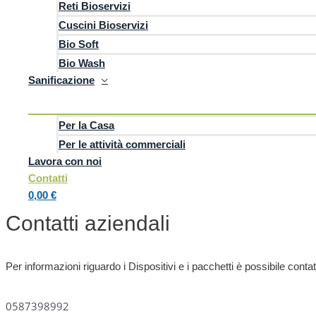
Reti Bioservizi
Cuscini Bioservizi
Bio Soft
Bio Wash
Sanificazione
Provincia
Per la Casa
Autorizzo il trattamento dei miei dati personali e l'informativa
Per le attività commerciali
Desidero ricevere informazioni commerciali.
Lavora con noi
Contatti
0,00 €
Contatti aziendali
Per informazioni riguardo i Dispositivi e i pacchetti è possibile cont
0587398992