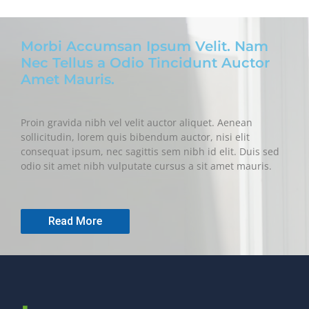
Morbi Accumsan Ipsum Velit. Nam
Nec Tellus a Odio Tincidunt Auctor
Amet Mauris.
Proin gravida nibh vel velit auctor aliquet. Aenean
sollicitudin, lorem quis bibendum auctor, nisi elit
consequat ipsum, nec sagittis sem nibh id elit. Duis sed
odio sit amet nibh vulputate cursus a sit amet mauris.
Read More