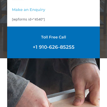
Make an Enquiry
[wpforms id="4540"]
Toll Free Call
+1 910-626-85255