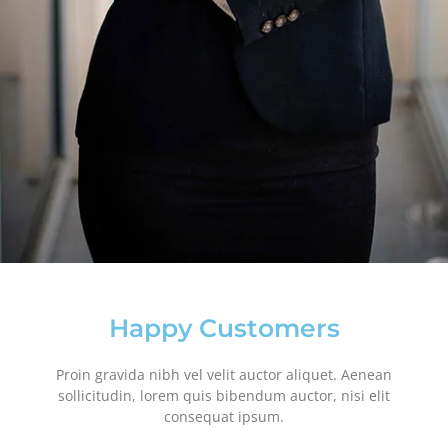
Happy Customers
Proin gravida nibh vel velit auctor aliquet. Aenean
sollicitudin, lorem quis bibendum auctor, nisi elit
consequat ipsum.