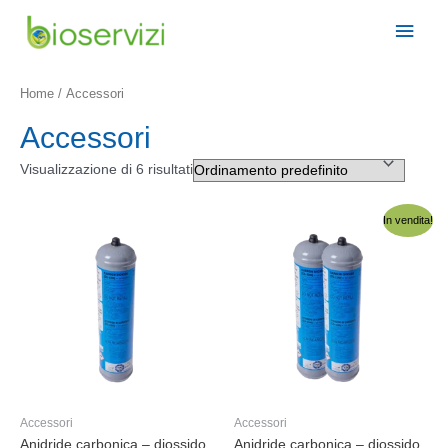
Vai
Men
al
contenuto
princ
Home
/ Accessori
Accessori
Visualizzazione di 6 risultati
In vendita!
Accessori
Accessori
Anidride carbonica – diossido
Anidride carbonica – diossido