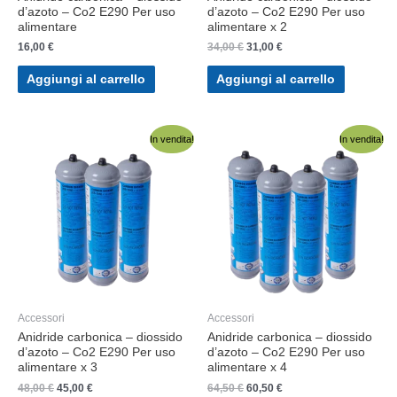
d’azoto – Co2 E290 Per uso
d’azoto – Co2 E290 Per uso
alimentare
alimentare x 2
Il
Il
16,00
€
34,00
€
31,00
€
prezzo
prezzo
originale
attuale
Aggiungi al carrello
Aggiungi al carrello
era:
è:
34,00 €.
31,00 €.
In vendita!
In vendita!
Accessori
Accessori
Anidride carbonica – diossido
Anidride carbonica – diossido
d’azoto – Co2 E290 Per uso
d’azoto – Co2 E290 Per uso
alimentare x 3
alimentare x 4
Il
Il
Il
Il
48,00
€
45,00
€
64,50
€
60,50
€