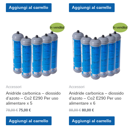
prezzo
prezzo
prezzo
prezzo
originale
attuale
originale
attuale
Aggiungi al carrello
Aggiungi al carrello
era:
è:
era:
è:
48,00 €.
45,00 €.
64,50 €.
60,50 €.
In vendita!
In vendita!
Accessori
Accessori
Anidride carbonica – diossido
Anidride carbonica – diossido
d’azoto – Co2 E290 Per uso
d’azoto – Co2 E290 Per uso
alimentare x 5
alimentare x 6
Il
Il
Il
Il
78,00
€
75,00
€
88,00
€
80,00
€
prezzo
prezzo
prezzo
prezzo
originale
attuale
originale
attuale
Aggiungi al carrello
Aggiungi al carrello
era:
è:
era:
è:
78,00 €.
75,00 €.
88,00 €.
80,00 €.